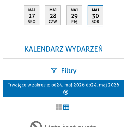
MAJ
MAJ
MAJ
MAJ
30
27
28
29
SOB
ŚRO
CZW
PIĄ
KALENDARZ WYDARZEŃ
Filtry
Trwające w zakresie:
od 24. maj 2026 do 24. maj 2026
Szukana fraza
Usuń
ten
filtr
Kategoria