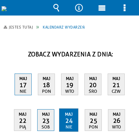
Wyszukiwarka
Narzędzia
Menu
Men
główne
szcz
JESTEŚ TUTAJ
KALENDARZ WYDARZEŃ
ZOBACZ WYDARZENIA Z DNIA:
MAJ
MAJ
MAJ
MAJ
MAJ
17
18
19
20
21
NIE
PON
WTO
ŚRO
CZW
MAJ
MAJ
MAJ
MAJ
MAJ
22
23
24
25
26
PIĄ
SOB
NIE
PON
WTO