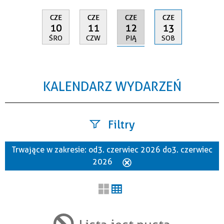
CZE
CZE
CZE
CZE
12
10
11
13
PIĄ
ŚRO
CZW
SOB
KALENDARZ WYDARZEŃ
Filtry
Trwające w zakresie:
od 3. czerwiec 2026 do 3. czerwiec
Szukana fraza
2026
Usuń
ten
filtr
Kategoria