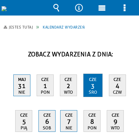
Wyszukiwarka
Narzędzia
Menu
Men
główne
szcz
JESTEŚ TUTAJ
KALENDARZ WYDARZEŃ
ZOBACZ WYDARZENIA Z DNIA:
MAJ
CZE
CZE
CZE
CZE
31
1
2
3
4
NIE
PON
WTO
ŚRO
CZW
CZE
CZE
CZE
CZE
CZE
5
6
7
8
9
PIĄ
SOB
NIE
PON
WTO