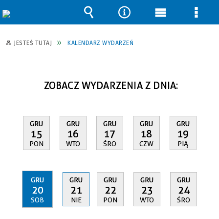
Wyszukiwarka
Narzędzia
Menu
Men
główne
szcz
JESTEŚ TUTAJ
KALENDARZ WYDARZEŃ
ZOBACZ WYDARZENIA Z DNIA:
GRU
GRU
GRU
GRU
GRU
15
16
17
18
19
PON
WTO
ŚRO
CZW
PIĄ
GRU
GRU
GRU
GRU
GRU
20
21
22
23
24
SOB
NIE
PON
WTO
ŚRO