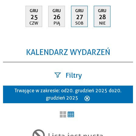
GRU
GRU
GRU
GRU
25
26
27
28
CZW
PIĄ
SOB
NIE
KALENDARZ WYDARZEŃ
Filtry
Trwające w zakresie:
od 20. grudzień 2025 do 20.
Szukana fraza
grudzień 2025
Usuń
ten
filtr
Kategoria
Lista jest pusta