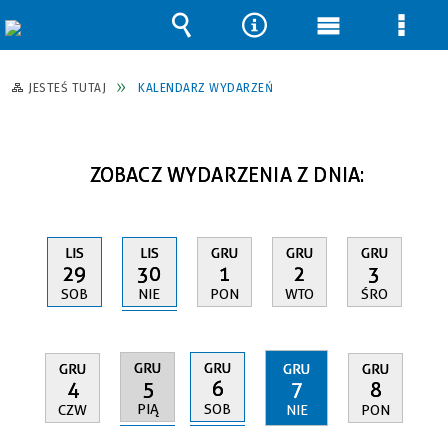
Wyszukiwarka
Narzędzia
Menu
Men
główne
szcz
JESTEŚ TUTAJ
KALENDARZ WYDARZEŃ
ZOBACZ WYDARZENIA Z DNIA:
LIS
LIS
GRU
GRU
GRU
30
29
1
2
3
NIE
SOB
PON
WTO
ŚRO
GRU
GRU
GRU
GRU
GRU
5
6
4
7
8
PIĄ
SOB
CZW
NIE
PON