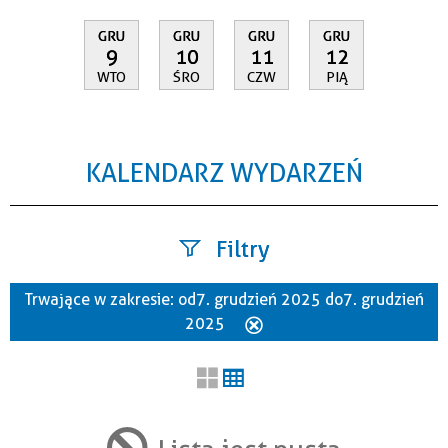
GRU
GRU
GRU
GRU
9
10
11
12
WTO
ŚRO
CZW
PIĄ
KALENDARZ WYDARZEŃ
Filtry
Trwające w zakresie:
od 7. grudzień 2025 do 7. grudzień
Szukana fraza
2025
Usuń
ten
filtr
Kategoria