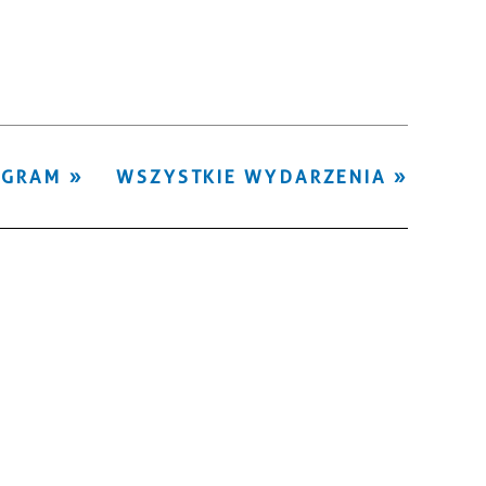
Kategoria
Trwające w
—
zakresie
Miejsce
OGRAM
WSZYSTKIE WYDARZENIA
Organizator