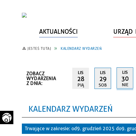
AKTUALNOŚCI
URZĄD 
JESTEŚ TUTAJ
KALENDARZ WYDARZEŃ
WŁADZE MIASTA
INFORMACJE O MIEŚCIE
SPORT
ZAŁATW SPRAWĘ
URZĄD MIASTA
LUDZIE PSZOWA
KULTURA
ZDROWIE
LIS
LIS
LIS
ZOBACZ
URZĄD STANU CYWILNEGO
PARTNERZY, NGO
SZLAKI TURYSTYCZNE
BEZPIECZEŃSTWO
30
28
29
WYDARZENIA
Z DNIA:
NIE
PIĄ
SOB
RADA MIEJSKA
JEDNOSTKI MIEJSKIE
ZABYTKI
ZWIERZĘTA W GMINIE
BUDŻET MIASTA
EDUKACJA
POMIAR SATYSFAKCJI KLIENTA
KALENDARZ WYDARZEŃ
STRATEGIE, PLANY, PROGRAMY
INWESTYCJE MIEJSKIE
INFORMATOR
FUNDUSZE ZEWNĘTRZNE
POWIATOWY LIDER
KOMUNIKACJA I TRANSPORT
Trwające w zakresie:
od 9. grudzień 2025 do 9. gr
PRZEDSIĘBIORCZOŚCI
ZAGOSPODAROWANIE