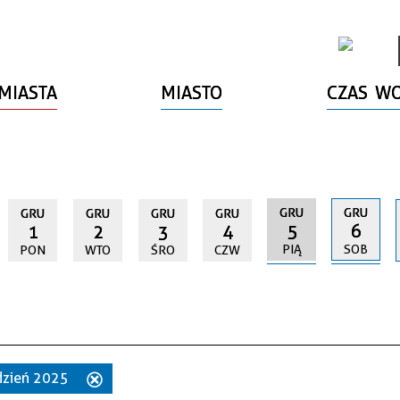
MIASTA
MIASTO
CZAS W
GRU
GRU
GRU
GRU
GRU
GRU
5
6
1
2
3
4
PIĄ
SOB
PON
WTO
ŚRO
CZW
udzień 2025
Usuń