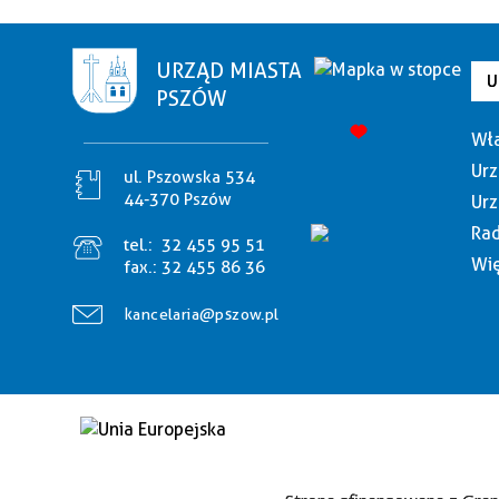
URZĄD MIASTA
U
PSZÓW
Wła
Urz
ul. Pszowska 534
44-370 Pszów
Urz
Rad
tel.:
32 455 95 51
Wię
fax.:
32 455 86 36
kancelaria@pszow.pl