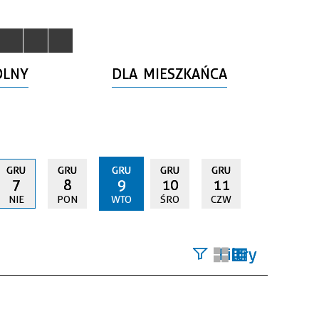
OLNY
DLA MIESZKAŃCA
GRU
GRU
GRU
GRU
GRU
7
8
9
10
11
NIE
PON
WTO
ŚRO
CZW
Filtry
Szukana
fraza