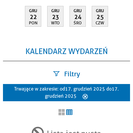
GRU
GRU
GRU
GRU
22
23
24
25
PON
WTO
ŚRO
CZW
KALENDARZ WYDARZEŃ
Filtry
Trwające w zakresie:
od 17. grudzień 2025 do 17.
Szukana fraza
grudzień 2025
Usuń
ten
filtr
Kategoria