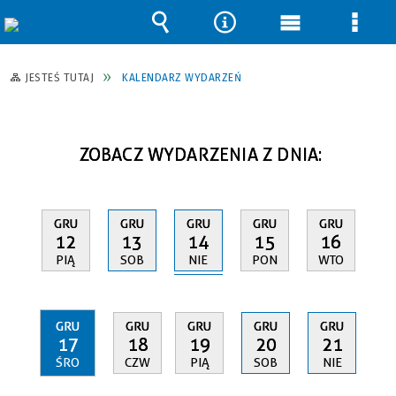
Wyszukiwarka
Narzędzia
Menu
Men
główne
szcz
JESTEŚ TUTAJ
KALENDARZ WYDARZEŃ
ZOBACZ WYDARZENIA Z DNIA:
GRU
GRU
GRU
GRU
GRU
14
12
13
15
16
NIE
PIĄ
SOB
PON
WTO
GRU
GRU
GRU
GRU
GRU
17
18
19
20
21
ŚRO
CZW
PIĄ
SOB
NIE