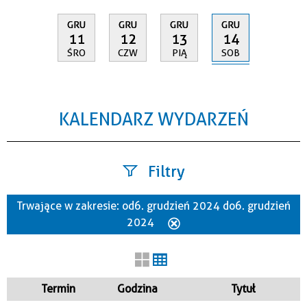
GRU
GRU
GRU
GRU
14
11
12
13
SOB
ŚRO
CZW
PIĄ
KALENDARZ WYDARZEŃ
Filtry
Trwające w zakresie:
od 6. grudzień 2024 do 6. grudzień
Szukana fraza
2024
Usuń
ten
filtr
Kategoria
Termin
Godzina
Tytuł