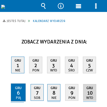
Wyszukiwarka
Narzędzia
Menu
Men
główne
szcz
JESTEŚ TUTAJ
KALENDARZ WYDARZEŃ
ZOBACZ WYDARZENIA Z DNIA:
GRU
GRU
GRU
GRU
GRU
1
2
3
4
5
NIE
PON
WTO
ŚRO
CZW
GRU
GRU
GRU
GRU
GRU
6
8
10
7
9
PIĄ
NIE
WTO
SOB
PON