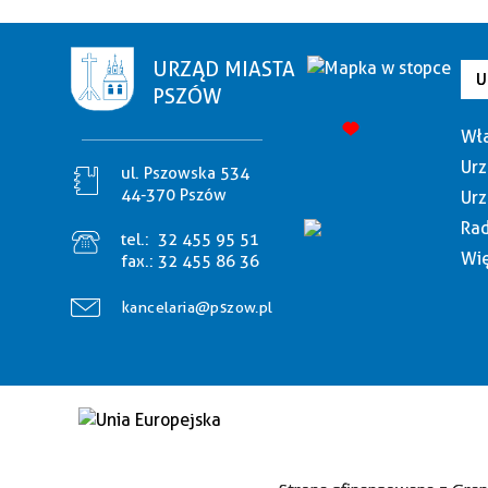
URZĄD MIASTA
U
PSZÓW
Wła
Urz
ul. Pszowska 534
44-370 Pszów
Urz
Rad
tel.:
32 455 95 51
Wię
fax.:
32 455 86 36
kancelaria@pszow.pl