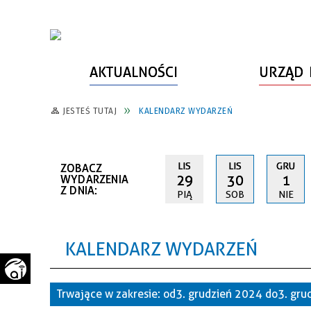
AKTUALNOŚCI
URZĄD 
JESTEŚ TUTAJ
KALENDARZ WYDARZEŃ
WŁADZE MIASTA
INFORMACJE O MIEŚCIE
SPORT
ZAŁATW SPRAWĘ
URZĄD MIASTA
LUDZIE PSZOWA
KULTURA
ZDROWIE
LIS
LIS
GRU
ZOBACZ
URZĄD STANU CYWILNEGO
PARTNERZY, NGO
SZLAKI TURYSTYCZNE
BEZPIECZEŃSTWO
29
30
1
WYDARZENIA
Z DNIA:
PIĄ
SOB
NIE
RADA MIEJSKA
JEDNOSTKI MIEJSKIE
ZABYTKI
ZWIERZĘTA W GMINIE
BUDŻET MIASTA
EDUKACJA
POMIAR SATYSFAKCJI KLIENTA
KALENDARZ WYDARZEŃ
STRATEGIE, PLANY, PROGRAMY
INWESTYCJE MIEJSKIE
INFORMATOR
FUNDUSZE ZEWNĘTRZNE
POWIATOWY LIDER
KOMUNIKACJA I TRANSPORT
Trwające w zakresie:
od 3. grudzień 2024 do 3. gr
PRZEDSIĘBIORCZOŚCI
ZAGOSPODAROWANIE