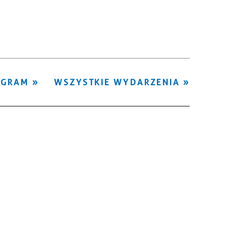
Kategoria
Trwające w
—
zakresie
Miejsce
OGRAM
WSZYSTKIE WYDARZENIA
Organizator