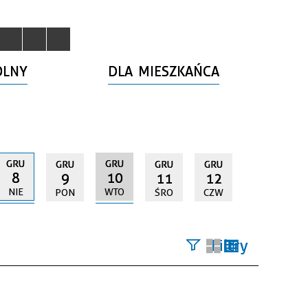
OLNY
DLA MIESZKAŃCA
GRU
GRU
GRU
GRU
GRU
8
10
9
11
12
NIE
WTO
PON
ŚRO
CZW
Filtry
Szukana
fraza