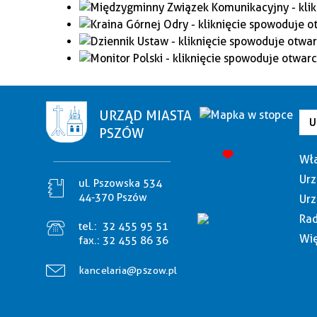
URZĄD MIASTA
U
PSZÓW
Wła
Urz
ul. Pszowska 534
44-370 Pszów
Urz
Rad
tel.:
32 455 95 51
Wię
fax.:
32 455 86 36
kancelaria@pszow.pl