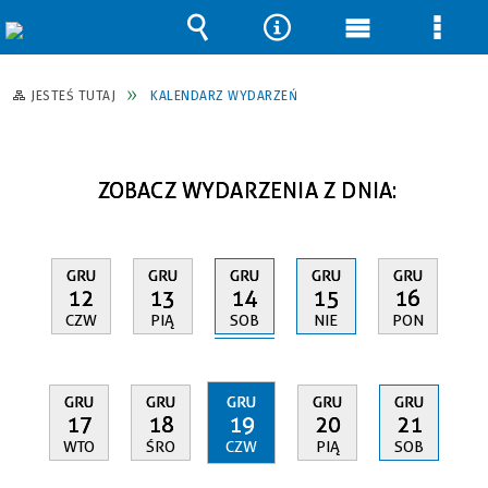
Wyszukiwarka
Narzędzia
Menu
Men
główne
szcz
JESTEŚ TUTAJ
KALENDARZ WYDARZEŃ
ZOBACZ WYDARZENIA Z DNIA:
GRU
GRU
GRU
GRU
GRU
14
12
13
15
16
SOB
CZW
PIĄ
NIE
PON
GRU
GRU
GRU
GRU
GRU
17
18
19
20
21
WTO
ŚRO
CZW
PIĄ
SOB