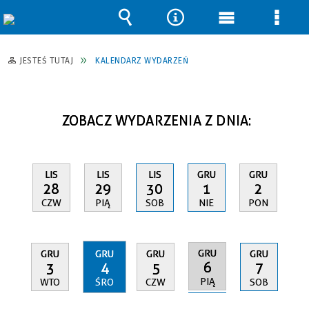
Wyszukiwarka
Narzędzia
Menu
Men
główne
szcz
JESTEŚ TUTAJ
KALENDARZ WYDARZEŃ
ZOBACZ WYDARZENIA Z DNIA:
LIS
LIS
LIS
GRU
GRU
28
29
30
1
2
CZW
PIĄ
SOB
NIE
PON
GRU
GRU
GRU
GRU
GRU
6
3
4
5
7
PIĄ
WTO
ŚRO
CZW
SOB