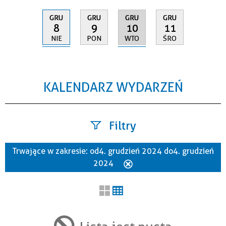
GRU
GRU
GRU
GRU
8
10
9
11
NIE
WTO
PON
ŚRO
KALENDARZ WYDARZEŃ
Filtry
Trwające w zakresie:
od 4. grudzień 2024 do 4. grudzień
Szukana fraza
2024
Usuń
ten
filtr
Kategoria