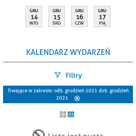
GRU
GRU
GRU
GRU
14
15
16
17
WTO
ŚRO
CZW
PIĄ
KALENDARZ WYDARZEŃ
Filtry
Trwające w zakresie:
od 9. grudzień 2021 do 9. grudzień
Szukana fraza
2021
Usuń
ten
filtr
Kategoria
Lista jest pusta