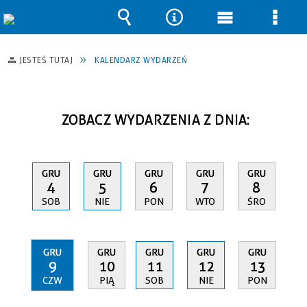
Wyszukiwarka
Narzędzia
Menu
Men
główne
szcz
JESTEŚ TUTAJ
KALENDARZ WYDARZEŃ
ZOBACZ WYDARZENIA Z DNIA:
GRU
GRU
GRU
GRU
GRU
4
5
6
7
8
SOB
NIE
PON
WTO
ŚRO
GRU
GRU
GRU
GRU
GRU
9
10
11
12
13
CZW
PIĄ
SOB
NIE
PON