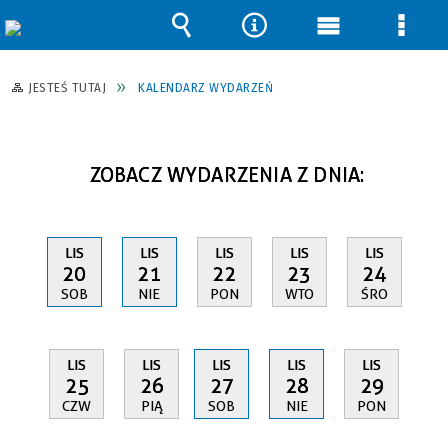
Wyszukiwarka
Narzędzia
Menu
Men
główne
szcz
JESTEŚ TUTAJ
KALENDARZ WYDARZEŃ
ZOBACZ WYDARZENIA Z DNIA:
LIS
LIS
LIS
LIS
LIS
20
21
22
23
24
SOB
NIE
PON
WTO
ŚRO
LIS
LIS
LIS
LIS
LIS
25
26
27
28
29
CZW
PIĄ
SOB
NIE
PON