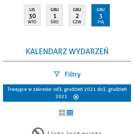
LIS
GRU
GRU
GRU
30
1
2
3
WTO
ŚRO
CZW
PIĄ
KALENDARZ WYDARZEŃ
Filtry
Trwające w zakresie:
od 3. grudzień 2021 do 3. grudzień
Szukana fraza
2021
Usuń
ten
filtr
Kategoria
Lista jest pusta