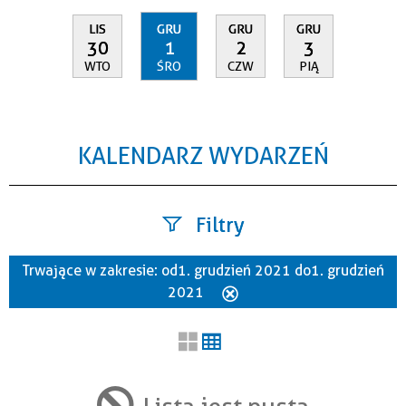
LIS
GRU
GRU
GRU
30
1
2
3
WTO
ŚRO
CZW
PIĄ
KALENDARZ WYDARZEŃ
Filtry
Trwające w zakresie:
od 1. grudzień 2021 do 1. grudzień
Szukana fraza
2021
Usuń
ten
filtr
Kategoria
Lista jest pusta