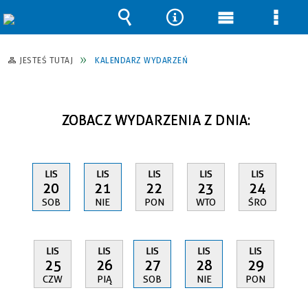
Wyszukiwarka
Narzędzia
Menu
Men
główne
szcz
JESTEŚ TUTAJ
KALENDARZ WYDARZEŃ
ZOBACZ WYDARZENIA Z DNIA:
LIS
LIS
LIS
LIS
LIS
20
21
22
23
24
SOB
NIE
PON
WTO
ŚRO
LIS
LIS
LIS
LIS
LIS
25
26
27
28
29
CZW
PIĄ
SOB
NIE
PON