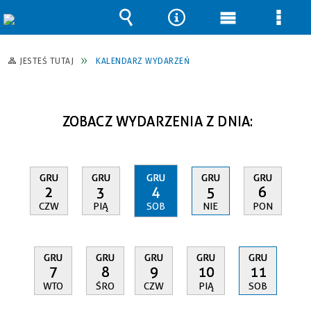
Wyszukiwarka
Narzędzia
Menu
Men
główne
szcz
JESTEŚ TUTAJ
KALENDARZ WYDARZEŃ
ZOBACZ WYDARZENIA Z DNIA:
GRU
GRU
GRU
GRU
GRU
2
3
4
5
6
CZW
PIĄ
SOB
NIE
PON
GRU
GRU
GRU
GRU
GRU
7
8
9
10
11
WTO
ŚRO
CZW
PIĄ
SOB