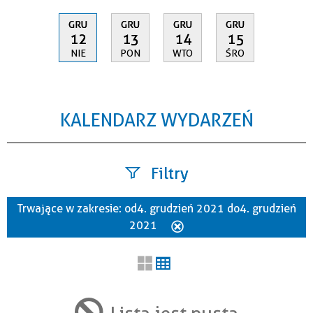
GRU
GRU
GRU
GRU
12
13
14
15
NIE
PON
WTO
ŚRO
KALENDARZ WYDARZEŃ
Filtry
Trwające w zakresie:
od 4. grudzień 2021 do 4. grudzień
Szukana fraza
2021
Usuń
ten
filtr
Kategoria
Lista jest pusta