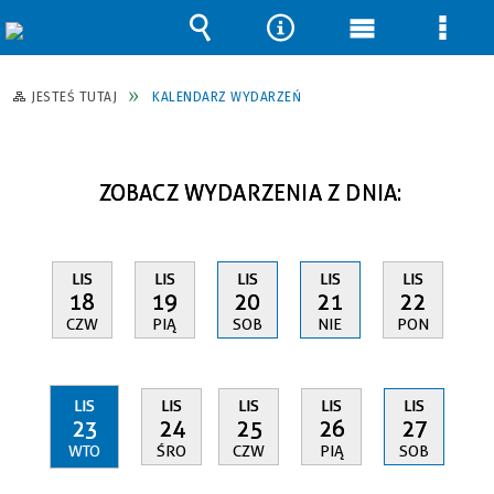
Wyszukiwarka
Narzędzia
Menu
Men
główne
szcz
JESTEŚ TUTAJ
KALENDARZ WYDARZEŃ
ZOBACZ WYDARZENIA Z DNIA:
LIS
LIS
LIS
LIS
LIS
18
19
20
21
22
CZW
PIĄ
SOB
NIE
PON
LIS
LIS
LIS
LIS
LIS
23
24
25
26
27
WTO
ŚRO
CZW
PIĄ
SOB