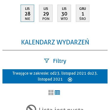
LIS
LIS
LIS
GRU
28
29
30
1
NIE
PON
WTO
ŚRO
KALENDARZ WYDARZEŃ
Filtry
Trwające w zakresie:
od 23. listopad 2021 do 23.
Szukana fraza
listopad 2021
Usuń
ten
filtr
Kategoria
Lista jest pusta