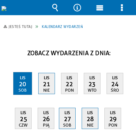
Wyszukiwarka
Narzędzia
Menu
Men
główne
szcz
JESTEŚ TUTAJ
KALENDARZ WYDARZEŃ
ZOBACZ WYDARZENIA Z DNIA:
LIS
LIS
LIS
LIS
LIS
20
21
22
23
24
SOB
NIE
PON
WTO
ŚRO
LIS
LIS
LIS
LIS
LIS
25
26
27
28
29
CZW
PIĄ
SOB
NIE
PON