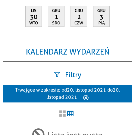
LIS
GRU
GRU
GRU
30
1
2
3
WTO
ŚRO
CZW
PIĄ
KALENDARZ WYDARZEŃ
Filtry
Trwające w zakresie:
od 20. listopad 2021 do 20.
Szukana fraza
listopad 2021
Usuń
ten
filtr
Kategoria
Lista jest pusta