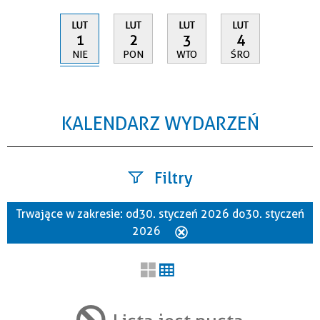
LUT
LUT
LUT
LUT
1
2
3
4
NIE
PON
WTO
ŚRO
KALENDARZ WYDARZEŃ
Filtry
Trwające w zakresie:
od 30. styczeń 2026 do 30. styczeń
Szukana fraza
2026
Usuń
ten
filtr
Kategoria