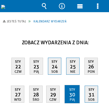
Wyszukiwarka
Narzędzia
Menu
Men
główne
szcz
JESTEŚ TUTAJ
KALENDARZ WYDARZEŃ
ZOBACZ WYDARZENIA Z DNIA:
STY
STY
STY
STY
STY
22
23
24
25
26
CZW
PIĄ
SOB
NIE
PON
STY
STY
STY
STY
STY
27
28
29
30
31
WTO
ŚRO
CZW
PIĄ
SOB