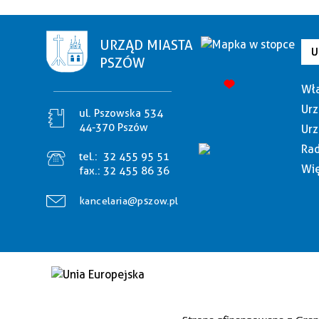
URZĄD MIASTA
U
PSZÓW
Wła
Urz
ul. Pszowska 534
44-370 Pszów
Urz
Rad
tel.:
32 455 95 51
Wię
fax.:
32 455 86 36
kancelaria@pszow.pl