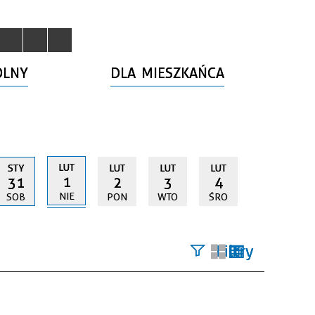
OLNY
DLA MIESZKAŃCA
LUT
STY
LUT
LUT
LUT
1
31
2
3
4
NIE
SOB
PON
WTO
ŚRO
Filtry
Szukana
fraza