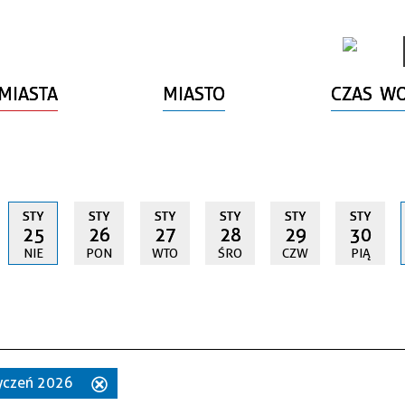
MIASTA
MIASTO
CZAS W
STY
STY
STY
STY
STY
STY
25
26
27
28
29
30
NIE
PON
WTO
ŚRO
CZW
PIĄ
styczeń 2026
Usuń