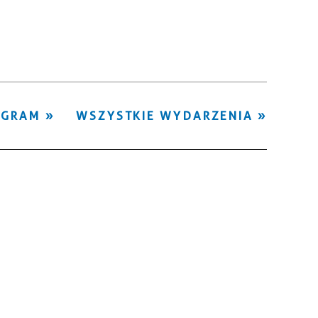
Kategoria
Trwające w
—
zakresie
Miejsce
OGRAM
WSZYSTKIE WYDARZENIA
Organizator