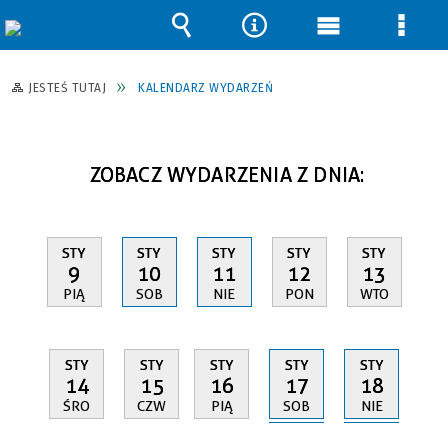
Wyszukiwarka
Narzędzia
Menu
Men
główne
szcz
JESTEŚ TUTAJ
KALENDARZ WYDARZEŃ
ZOBACZ WYDARZENIA Z DNIA:
STY
STY
STY
STY
STY
9
10
11
12
13
PIĄ
SOB
NIE
PON
WTO
STY
STY
STY
STY
STY
17
18
14
15
16
SOB
NIE
ŚRO
CZW
PIĄ