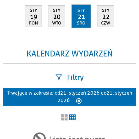
STY
STY
STY
STY
19
20
21
22
PON
WTO
ŚRO
CZW
KALENDARZ WYDARZEŃ
Filtry
Trwające w zakresie:
od 21. styczeń 2026 do 21. styczeń
Szukana fraza
2026
Usuń
ten
filtr
Kategoria