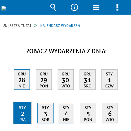
Wyszukiwarka
Narzędzia
Menu
Men
główne
szcz
JESTEŚ TUTAJ
KALENDARZ WYDARZEŃ
ZOBACZ WYDARZENIA Z DNIA:
GRU
GRU
GRU
GRU
STY
28
29
30
31
1
NIE
PON
WTO
ŚRO
CZW
STY
STY
STY
STY
STY
2
3
4
5
6
PIĄ
SOB
NIE
PON
WTO