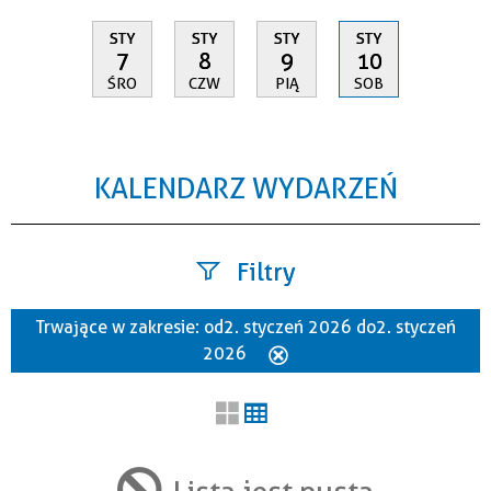
STY
STY
STY
STY
7
8
9
10
ŚRO
CZW
PIĄ
SOB
KALENDARZ WYDARZEŃ
Filtry
Trwające w zakresie:
od 2. styczeń 2026 do 2. styczeń
Szukana fraza
2026
Usuń
ten
filtr
Kategoria
Lista jest pusta