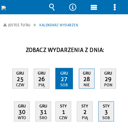
Wyszukiwarka
Narzędzia
Menu
Men
główne
szcz
JESTEŚ TUTAJ
KALENDARZ WYDARZEŃ
ZOBACZ WYDARZENIA Z DNIA:
GRU
GRU
GRU
GRU
GRU
25
26
27
28
29
CZW
PIĄ
SOB
NIE
PON
GRU
GRU
STY
STY
STY
30
31
1
2
3
WTO
ŚRO
CZW
PIĄ
SOB