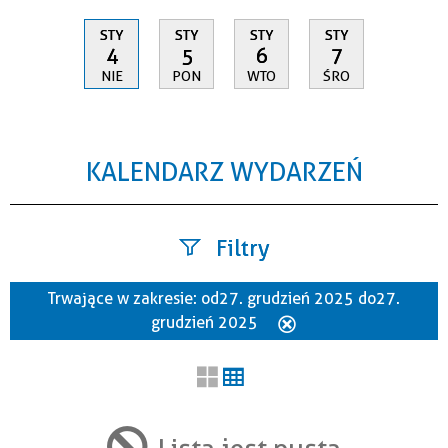
STY
STY
STY
STY
4
5
6
7
NIE
PON
WTO
ŚRO
KALENDARZ WYDARZEŃ
Filtry
Trwające w zakresie:
od 27. grudzień 2025 do 27.
Szukana fraza
grudzień 2025
Usuń
ten
filtr
Kategoria
Lista jest pusta