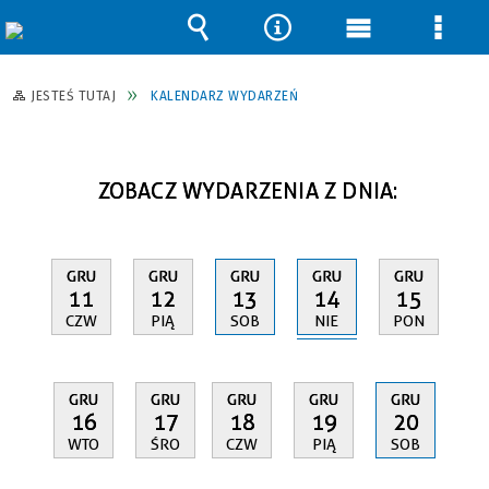
Wyszukiwarka
Narzędzia
Menu
Men
główne
szcz
JESTEŚ TUTAJ
KALENDARZ WYDARZEŃ
ZOBACZ WYDARZENIA Z DNIA:
GRU
GRU
GRU
GRU
GRU
14
11
12
13
15
NIE
CZW
PIĄ
SOB
PON
GRU
GRU
GRU
GRU
GRU
16
17
18
19
20
WTO
ŚRO
CZW
PIĄ
SOB