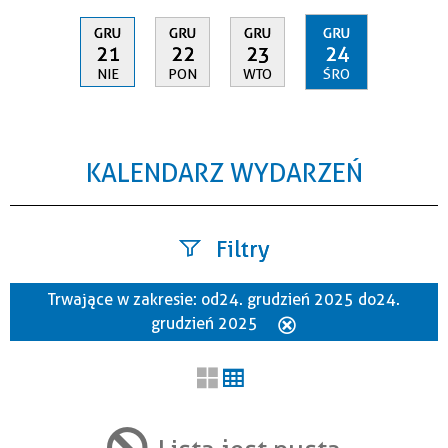
GRU
GRU
GRU
GRU
21
22
23
24
NIE
PON
WTO
ŚRO
KALENDARZ WYDARZEŃ
Filtry
Trwające w zakresie:
od 24. grudzień 2025 do 24.
Szukana fraza
grudzień 2025
Usuń
ten
filtr
Kategoria