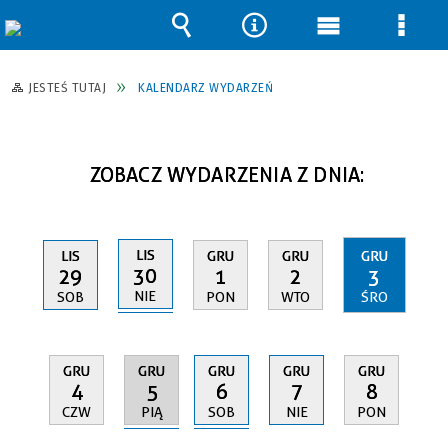
Wyszukiwarka
Narzędzia
Menu
Men
główne
szcz
JESTEŚ TUTAJ
KALENDARZ WYDARZEŃ
ZOBACZ WYDARZENIA Z DNIA:
LIS
LIS
GRU
GRU
GRU
30
29
1
2
3
NIE
SOB
PON
WTO
ŚRO
GRU
GRU
GRU
GRU
GRU
5
6
4
7
8
PIĄ
SOB
CZW
NIE
PON