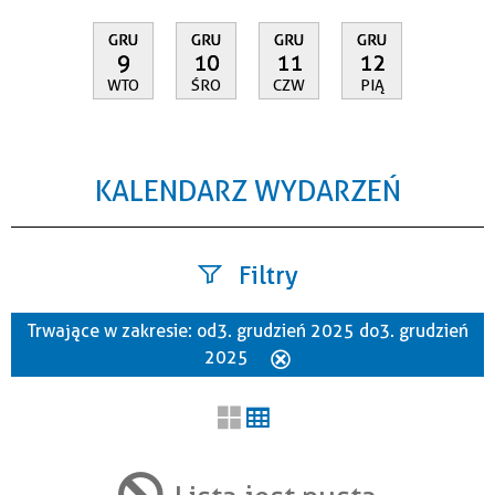
GRU
GRU
GRU
GRU
9
10
11
12
WTO
ŚRO
CZW
PIĄ
KALENDARZ WYDARZEŃ
Filtry
Trwające w zakresie:
od 3. grudzień 2025 do 3. grudzień
Szukana fraza
2025
Usuń
ten
filtr
Kategoria