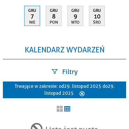
GRU
GRU
GRU
GRU
7
8
9
10
NIE
PON
WTO
ŚRO
KALENDARZ WYDARZEŃ
Filtry
Trwające w zakresie:
od 29. listopad 2025 do 29.
Szukana fraza
listopad 2025
Usuń
ten
filtr
Kategoria