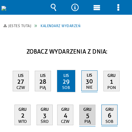
Wyszukiwarka
Narzędzia
Menu
Men
główne
szcz
JESTEŚ TUTAJ
KALENDARZ WYDARZEŃ
ZOBACZ WYDARZENIA Z DNIA:
LIS
LIS
LIS
LIS
GRU
30
27
28
29
1
NIE
CZW
PIĄ
SOB
PON
GRU
GRU
GRU
GRU
GRU
5
6
2
3
4
PIĄ
SOB
WTO
ŚRO
CZW