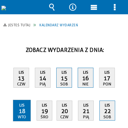
Wyszukiwarka
Narzędzia
Menu
Men
główne
szcz
JESTEŚ TUTAJ
KALENDARZ WYDARZEŃ
ZOBACZ WYDARZENIA Z DNIA:
LIS
LIS
LIS
LIS
LIS
13
14
15
16
17
CZW
PIĄ
SOB
NIE
PON
LIS
LIS
LIS
LIS
LIS
18
19
20
21
22
WTO
ŚRO
CZW
PIĄ
SOB