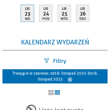
LIS
LIS
LIS
LIS
23
24
25
26
NIE
PON
WTO
ŚRO
KALENDARZ WYDARZEŃ
Filtry
Trwające w zakresie:
od 18. listopad 2025 do 18.
Szukana fraza
listopad 2025
Usuń
ten
filtr
Kategoria
Lista jest pusta