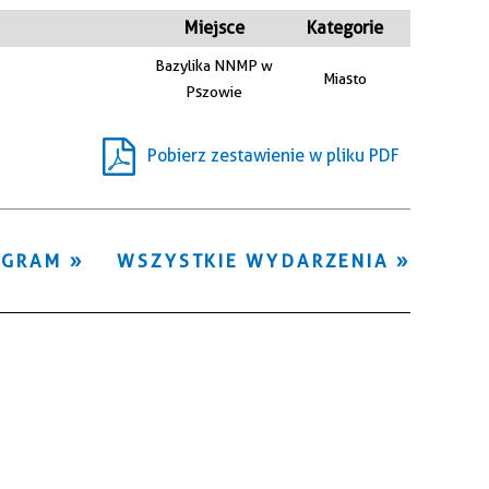
Kategoria
Miejsce
Kategorie
Bazylika NNMP w
Miasto
Trwające w
Pszowie
—
zakresie
Pobierz zestawienie w pliku PDF
Miejsce
Organizator
OGRAM
WSZYSTKIE WYDARZENIA