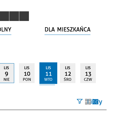
OLNY
DLA MIESZKAŃCA
LIS
LIS
LIS
LIS
LIS
9
10
11
12
13
NIE
PON
WTO
ŚRO
CZW
Filtry
Szukana
fraza