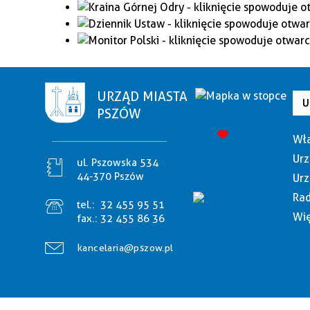
URZĄD MIASTA
U
PSZÓW
Wła
Urz
ul. Pszowska 534
44-370 Pszów
Urz
Rad
tel.:
32 455 95 51
Wię
fax.:
32 455 86 36
kancelaria@pszow.pl