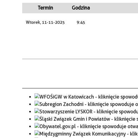
WAŻNE TELEFONY
PRZESTRZENNE
Termin
Godzina
GAZETA SAMORZĄDOWA
Wtorek, 11-11-2025
9:45
"PSZOW.PL"