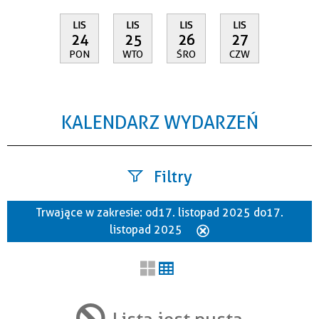
LIS
LIS
LIS
LIS
24
25
26
27
PON
WTO
ŚRO
CZW
KALENDARZ WYDARZEŃ
Filtry
Trwające w zakresie:
od 17. listopad 2025 do 17.
Szukana fraza
listopad 2025
Usuń
ten
filtr
Kategoria
Lista jest pusta