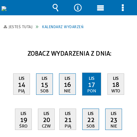
Wyszukiwarka
Narzędzia
Menu
Men
główne
szcz
JESTEŚ TUTAJ
KALENDARZ WYDARZEŃ
ZOBACZ WYDARZENIA Z DNIA:
LIS
LIS
LIS
LIS
LIS
14
15
16
17
18
PIĄ
SOB
NIE
PON
WTO
LIS
LIS
LIS
LIS
LIS
19
20
21
22
23
ŚRO
CZW
PIĄ
SOB
NIE