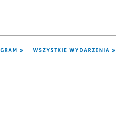
Kategoria
Trwające w
—
zakresie
Miejsce
OGRAM
WSZYSTKIE WYDARZENIA
Organizator