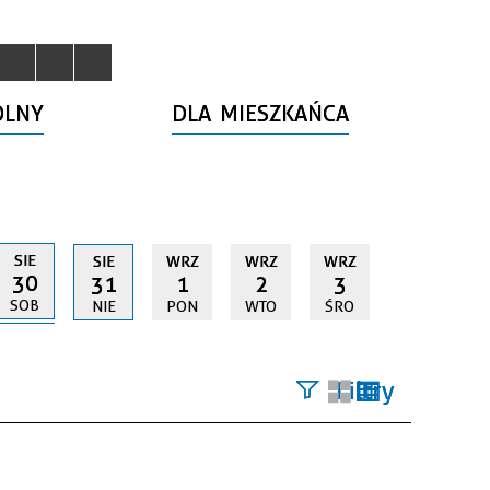
OLNY
DLA MIESZKAŃCA
SIE
SIE
WRZ
WRZ
WRZ
30
31
1
2
3
SOB
NIE
PON
WTO
ŚRO
Filtry
Szukana
fraza