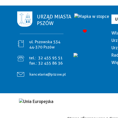
URZĄD MIASTA
U
PSZÓW
Wła
Urz
ul. Pszowska 534
44-370 Pszów
Urz
Rad
tel.:
32 455 95 51
Wię
fax.:
32 455 86 36
kancelaria@pszow.pl