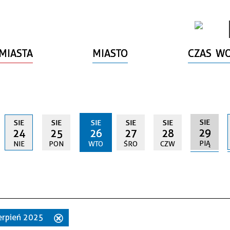
MIASTA
MIASTO
CZAS W
SIE
SIE
SIE
SIE
SIE
SIE
29
24
25
26
27
28
PIĄ
NIE
PON
WTO
ŚRO
CZW
sierpień 2025
Usuń