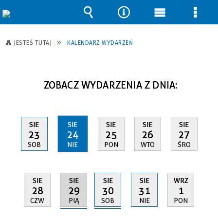
Wyszukiwarka
Narzędzia
Menu
Men
główne
szcz
JESTEŚ TUTAJ
KALENDARZ WYDARZEŃ
ZOBACZ WYDARZENIA Z DNIA:
SIE
SIE
SIE
SIE
SIE
23
24
25
26
27
SOB
NIE
PON
WTO
ŚRO
SIE
SIE
SIE
SIE
WRZ
29
30
28
31
1
PIĄ
SOB
CZW
NIE
PON