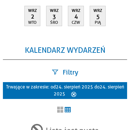
WRZ
WRZ
WRZ
WRZ
2
3
4
5
WTO
ŚRO
CZW
PIĄ
KALENDARZ WYDARZEŃ
Filtry
Trwające w zakresie:
od 24. sierpień 2025 do 24. sierpień
Szukana fraza
2025
Usuń
ten
filtr
Kategoria