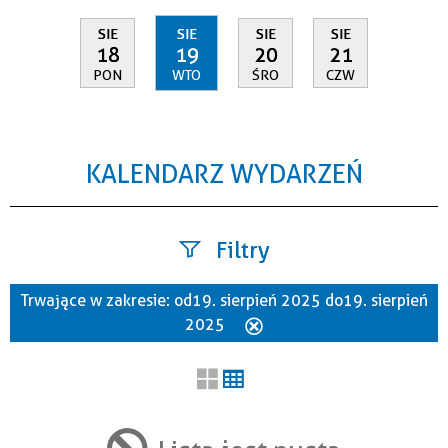
SIE
SIE
SIE
SIE
18
19
20
21
PON
WTO
ŚRO
CZW
KALENDARZ WYDARZEŃ
Filtry
Trwające w zakresie:
od 19. sierpień 2025 do 19. sierpień
Szukana fraza
2025
Usuń
ten
filtr
Kategoria