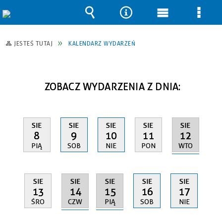
Wyszukiwarka
Narzędzia
Menu
Men
główne
szcz
JESTEŚ TUTAJ
KALENDARZ WYDARZEŃ
ZOBACZ WYDARZENIA Z DNIA:
SIE
SIE
SIE
SIE
SIE
12
8
9
10
11
WTO
PIĄ
SOB
NIE
PON
SIE
SIE
SIE
SIE
SIE
14
15
13
16
17
CZW
PIĄ
ŚRO
SOB
NIE