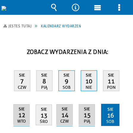
Wyszukiwarka
Narzędzia
Menu
Men
główne
szcz
JESTEŚ TUTAJ
KALENDARZ WYDARZEŃ
ZOBACZ WYDARZENIA Z DNIA:
SIE
SIE
SIE
SIE
SIE
7
8
9
10
11
CZW
PIĄ
SOB
NIE
PON
SIE
SIE
SIE
SIE
SIE
12
14
15
13
16
WTO
CZW
PIĄ
ŚRO
SOB