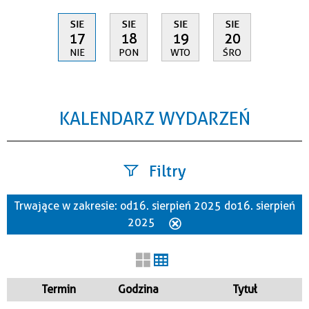
SIE
SIE
SIE
SIE
17
18
19
20
NIE
PON
WTO
ŚRO
KALENDARZ WYDARZEŃ
Filtry
Trwające w zakresie:
od 16. sierpień 2025 do 16. sierpień
Szukana fraza
2025
Usuń
ten
filtr
Kategoria
Termin
Godzina
Tytuł