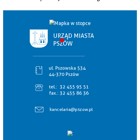
URZĄD MIASTA
PSZÓW
ul. Pszowska 534
44-370 Pszów
tel.:
32 455 95 51
fax.:
32 455 86 36
kancelaria@pszow.pl