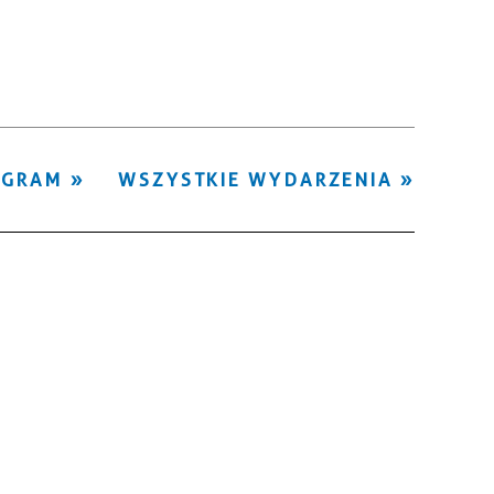
Kategoria
Trwające w
—
zakresie
Miejsce
OGRAM
WSZYSTKIE WYDARZENIA
Organizator