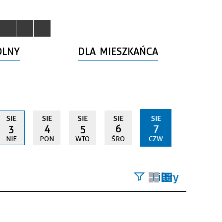
OLNY
DLA MIESZKAŃCA
SIE
SIE
SIE
SIE
SIE
3
4
5
6
7
NIE
PON
WTO
ŚRO
CZW
Filtry
Szukana
fraza