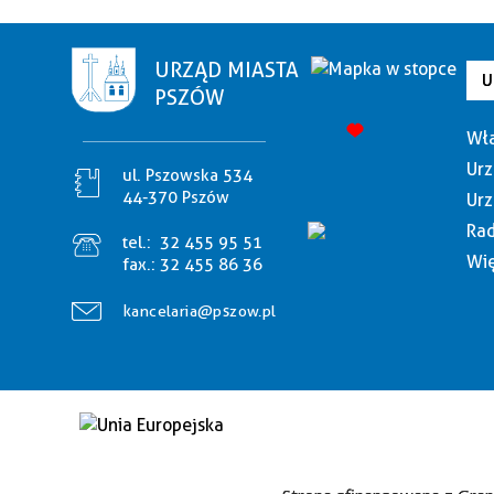
URZĄD MIASTA
U
PSZÓW
Wła
Urz
ul. Pszowska 534
44-370 Pszów
Urz
Rad
tel.:
32 455 95 51
Wię
fax.:
32 455 86 36
kancelaria@pszow.pl