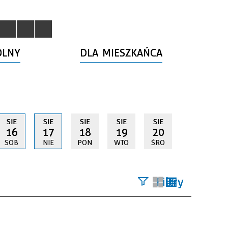
OLNY
DLA MIESZKAŃCA
SIE
SIE
SIE
SIE
SIE
16
17
18
19
20
SOB
NIE
PON
WTO
ŚRO
Filtry
Szukana
fraza