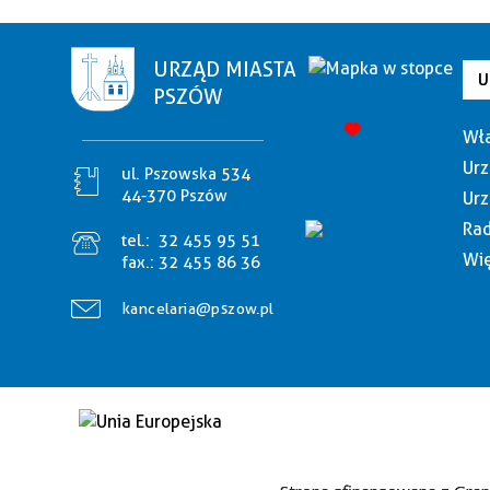
URZĄD MIASTA
U
PSZÓW
Wła
Urz
ul. Pszowska 534
44-370 Pszów
Urz
Rad
tel.:
32 455 95 51
Wię
fax.:
32 455 86 36
kancelaria@pszow.pl