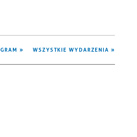
Kategoria
Trwające w
—
zakresie
Miejsce
OGRAM
WSZYSTKIE WYDARZENIA
Organizator