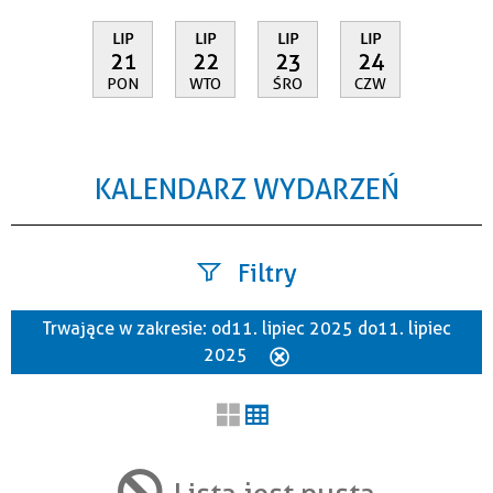
LIP
LIP
LIP
LIP
21
22
23
24
PON
WTO
ŚRO
CZW
KALENDARZ WYDARZEŃ
Filtry
Trwające w zakresie:
od 11. lipiec 2025 do 11. lipiec
Szukana fraza
2025
Usuń
ten
filtr
Kategoria
Lista jest pusta