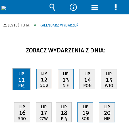
Wyszukiwarka
Narzędzia
Menu
Men
główne
szcz
JESTEŚ TUTAJ
KALENDARZ WYDARZEŃ
ZOBACZ WYDARZENIA Z DNIA:
LIP
LIP
LIP
LIP
LIP
12
11
13
14
15
SOB
PIĄ
NIE
PON
WTO
LIP
LIP
LIP
LIP
LIP
16
17
18
19
20
ŚRO
CZW
PIĄ
SOB
NIE