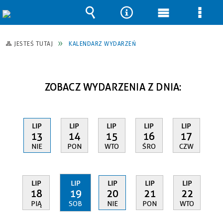
Wyszukiwarka
Narzędzia
Menu
Men
główne
szcz
JESTEŚ TUTAJ
KALENDARZ WYDARZEŃ
ZOBACZ WYDARZENIA Z DNIA:
LIP
LIP
LIP
LIP
LIP
13
14
15
16
17
NIE
PON
WTO
ŚRO
CZW
LIP
LIP
LIP
LIP
LIP
18
19
20
21
22
PIĄ
SOB
NIE
PON
WTO