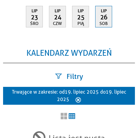
LIP
LIP
LIP
LIP
23
24
25
26
ŚRO
CZW
PIĄ
SOB
KALENDARZ WYDARZEŃ
Filtry
Trwające w zakresie:
od 19. lipiec 2025 do 19. lipiec
Szukana fraza
2025
Usuń
ten
filtr
Kategoria
Lista jest pusta