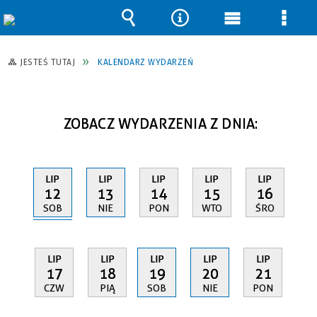
Wyszukiwarka
Narzędzia
Menu
Men
główne
szcz
JESTEŚ TUTAJ
KALENDARZ WYDARZEŃ
ZOBACZ WYDARZENIA Z DNIA:
LIP
LIP
LIP
LIP
LIP
12
13
14
15
16
SOB
NIE
PON
WTO
ŚRO
LIP
LIP
LIP
LIP
LIP
17
18
19
20
21
CZW
PIĄ
SOB
NIE
PON