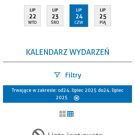
LIP
LIP
LIP
LIP
22
23
24
25
WTO
ŚRO
CZW
PIĄ
KALENDARZ WYDARZEŃ
Filtry
Trwające w zakresie:
od 24. lipiec 2025 do 24. lipiec
Szukana fraza
2025
Usuń
ten
filtr
Kategoria