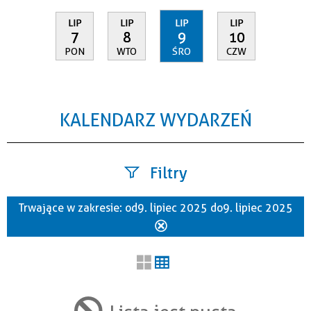
LIP
LIP
LIP
LIP
7
8
9
10
PON
WTO
ŚRO
CZW
KALENDARZ WYDARZEŃ
Filtry
Trwające w zakresie:
od 9. lipiec 2025 do 9. lipiec 2025
Szukana fraza
Usuń
ten
filtr
Kategoria