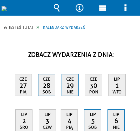
Wyszukiwarka
Narzędzia
Menu
Men
główne
szcz
JESTEŚ TUTAJ
KALENDARZ WYDARZEŃ
ZOBACZ WYDARZENIA Z DNIA:
CZE
CZE
CZE
CZE
LIP
28
27
29
30
1
SOB
PIĄ
NIE
PON
WTO
LIP
LIP
LIP
LIP
LIP
2
3
4
5
6
ŚRO
CZW
PIĄ
SOB
NIE