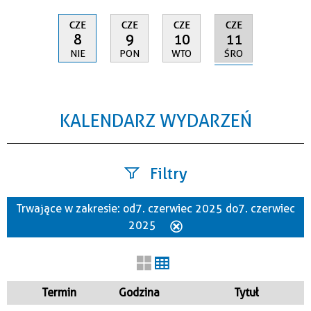
CZE
CZE
CZE
CZE
11
8
9
10
ŚRO
NIE
PON
WTO
KALENDARZ WYDARZEŃ
Filtry
Trwające w zakresie:
od 7. czerwiec 2025 do 7. czerwiec
Szukana fraza
2025
Usuń
ten
filtr
Kategoria
Termin
Godzina
Tytuł