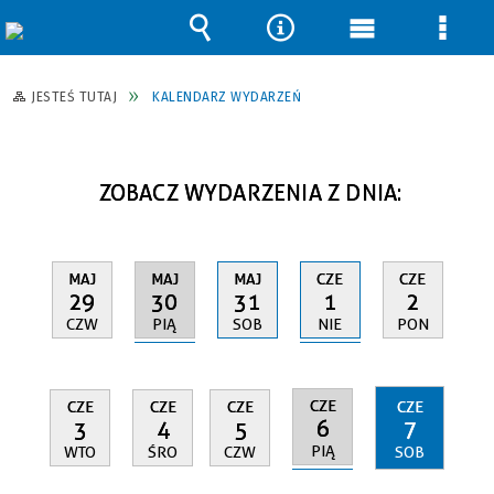
Wyszukiwarka
Narzędzia
Menu
Men
główne
szcz
JESTEŚ TUTAJ
KALENDARZ WYDARZEŃ
ZOBACZ WYDARZENIA Z DNIA:
MAJ
CZE
MAJ
MAJ
CZE
30
1
29
31
2
PIĄ
NIE
CZW
SOB
PON
CZE
CZE
CZE
CZE
CZE
6
3
4
5
7
PIĄ
WTO
ŚRO
CZW
SOB