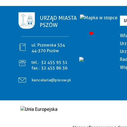
URZĄD MIASTA
U
PSZÓW
Wła
Urz
ul. Pszowska 534
44-370 Pszów
Urz
Rad
tel.:
32 455 95 51
Wię
fax.:
32 455 86 36
kancelaria@pszow.pl