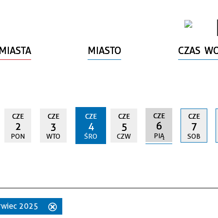
MIASTA
MIASTO
CZAS W
CZE
CZE
CZE
CZE
CZE
CZE
6
2
3
4
5
7
PIĄ
PON
WTO
ŚRO
CZW
SOB
erwiec 2025
Usuń