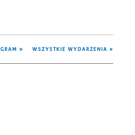
Kategoria
Trwające w
—
zakresie
Miejsce
OGRAM
WSZYSTKIE WYDARZENIA
Organizator