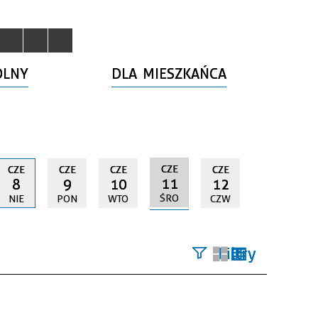
OLNY
DLA MIESZKAŃCA
CZE
CZE
CZE
CZE
CZE
11
8
9
10
12
ŚRO
NIE
PON
WTO
CZW
Filtry
Szukana
fraza