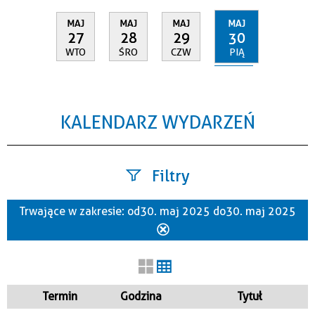
MAJ
MAJ
MAJ
MAJ
30
27
28
29
PIĄ
WTO
ŚRO
CZW
KALENDARZ WYDARZEŃ
Filtry
Trwające w zakresie:
od 30. maj 2025 do 30. maj 2025
Szukana fraza
Usuń
ten
filtr
Kategoria
Termin
Godzina
Tytuł