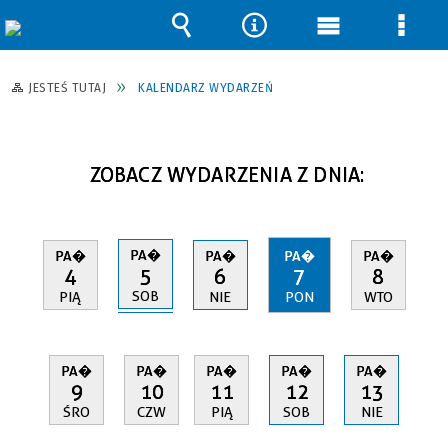
Wyszukiwarka
Narzędzia
Menu
Men
główne
szcz
JESTEŚ TUTAJ
KALENDARZ WYDARZEŃ
ZOBACZ WYDARZENIA Z DNIA:
PA�
PA�
PA�
PA�
PA�
5
4
6
7
8
SOB
PIĄ
NIE
PON
WTO
PA�
PA�
PA�
PA�
PA�
9
10
11
12
13
ŚRO
CZW
PIĄ
SOB
NIE