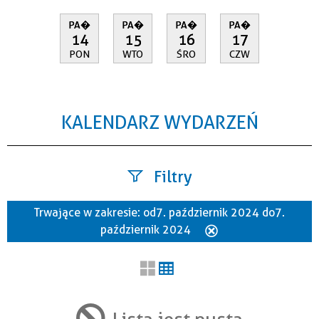
PA�
PA�
PA�
PA�
14
15
16
17
PON
WTO
ŚRO
CZW
KALENDARZ WYDARZEŃ
Filtry
Trwające w zakresie:
od 7. październik 2024 do 7.
Szukana fraza
październik 2024
Usuń
ten
filtr
Kategoria
Lista jest pusta