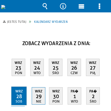
Wyszukiwarka
Narzędzia
Menu
Men
główne
szcz
JESTEŚ TUTAJ
KALENDARZ WYDARZEŃ
ZOBACZ WYDARZENIA Z DNIA:
WRZ
WRZ
WRZ
WRZ
WRZ
23
24
25
26
27
PON
WTO
ŚRO
CZW
PIĄ
WRZ
WRZ
WRZ
PA�
PA�
28
29
30
1
2
SOB
NIE
PON
WTO
ŚRO