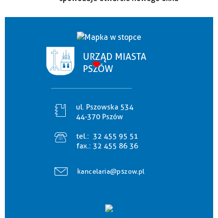
URZĄD MIASTA
PSZÓW
ul. Pszowska 534
44-370 Pszów
tel.:
32 455 95 51
fax.:
32 455 86 36
kancelaria@pszow.pl