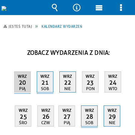
Wyszukiwarka
Narzędzia
Menu
Men
główne
szcz
JESTEŚ TUTAJ
KALENDARZ WYDARZEŃ
ZOBACZ WYDARZENIA Z DNIA:
WRZ
WRZ
WRZ
WRZ
WRZ
20
21
22
23
24
PIĄ
SOB
NIE
PON
WTO
WRZ
WRZ
WRZ
WRZ
WRZ
28
25
26
27
29
SOB
ŚRO
CZW
PIĄ
NIE