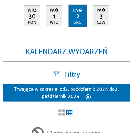
WRZ
PA�
PA�
PA�
30
1
2
3
PON
WTO
ŚRO
CZW
KALENDARZ WYDARZEŃ
Filtry
Trwające w zakresie:
od 2. październik 2024 do 2.
Szukana fraza
październik 2024
Usuń
ten
filtr
Kategoria