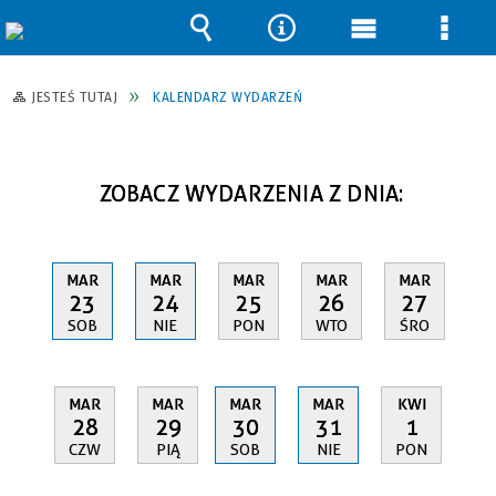
Wyszukiwarka
Narzędzia
Menu
Men
główne
szcz
JESTEŚ TUTAJ
KALENDARZ WYDARZEŃ
ZOBACZ WYDARZENIA Z DNIA:
MAR
MAR
MAR
MAR
MAR
23
24
25
26
27
SOB
NIE
PON
WTO
ŚRO
MAR
MAR
MAR
MAR
KWI
28
29
30
31
1
CZW
PIĄ
SOB
NIE
PON