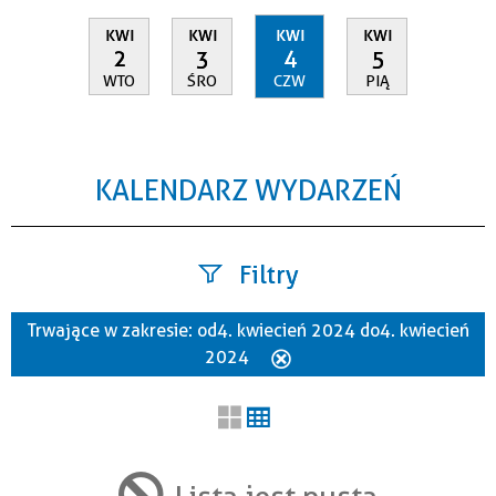
KWI
KWI
KWI
KWI
2
3
4
5
WTO
ŚRO
CZW
PIĄ
KALENDARZ WYDARZEŃ
Filtry
Trwające w zakresie:
od 4. kwiecień 2024 do 4. kwiecień
Szukana fraza
2024
Usuń
ten
filtr
Kategoria
Lista jest pusta