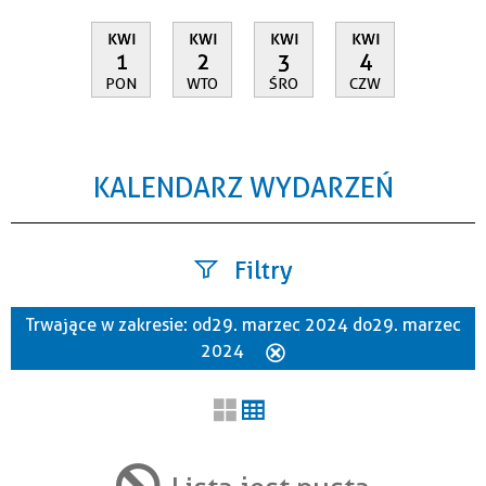
KWI
KWI
KWI
KWI
1
2
3
4
PON
WTO
ŚRO
CZW
KALENDARZ WYDARZEŃ
Filtry
Trwające w zakresie:
od 29. marzec 2024 do 29. marzec
Szukana fraza
2024
Usuń
ten
filtr
Kategoria