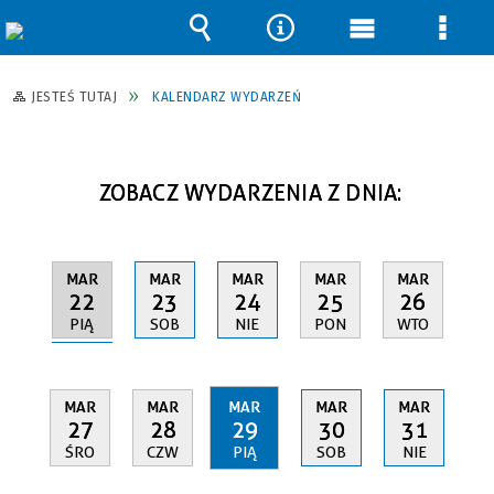
Wyszukiwarka
Narzędzia
Menu
Men
główne
szcz
JESTEŚ TUTAJ
KALENDARZ WYDARZEŃ
ZOBACZ WYDARZENIA Z DNIA:
MAR
MAR
MAR
MAR
MAR
22
23
24
25
26
PIĄ
SOB
NIE
PON
WTO
MAR
MAR
MAR
MAR
MAR
27
28
29
30
31
ŚRO
CZW
PIĄ
SOB
NIE