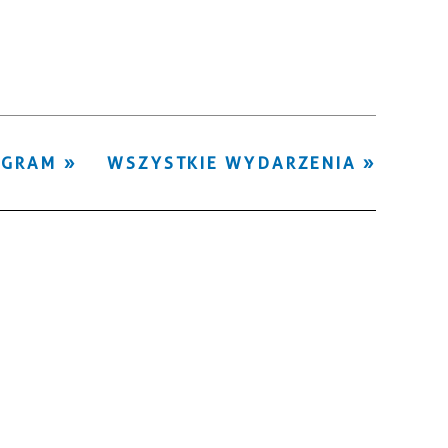
Kategoria
Trwające w
—
zakresie
Miejsce
OGRAM
WSZYSTKIE WYDARZENIA
Organizator