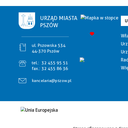
URZĄD MIASTA
U
PSZÓW
Wła
Urz
ul. Pszowska 534
44-370 Pszów
Urz
Rad
tel.:
32 455 95 51
Wię
fax.:
32 455 86 36
kancelaria@pszow.pl