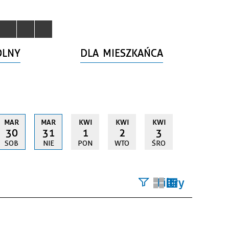
OLNY
DLA MIESZKAŃCA
MAR
MAR
KWI
KWI
KWI
30
31
1
2
3
SOB
NIE
PON
WTO
ŚRO
Filtry
Szukana
fraza