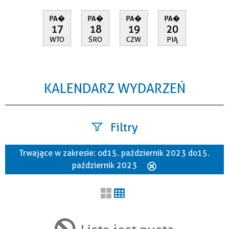
PA�
PA�
PA�
PA�
17
18
19
20
WTO
ŚRO
CZW
PIĄ
KALENDARZ WYDARZEŃ
Filtry
Trwające w zakresie:
od 15. październik 2023 do 15.
Szukana fraza
październik 2023
Usuń
ten
filtr
Kategoria