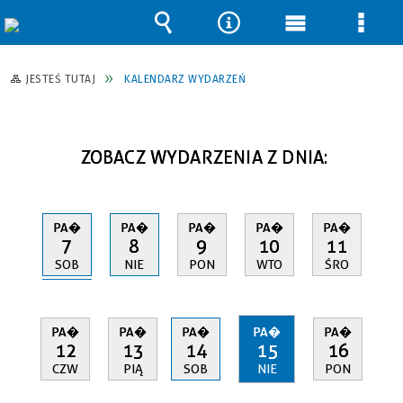
Wyszukiwarka
Narzędzia
Menu
Men
główne
szcz
JESTEŚ TUTAJ
KALENDARZ WYDARZEŃ
ZOBACZ WYDARZENIA Z DNIA:
PA�
PA�
PA�
PA�
PA�
7
8
9
10
11
SOB
NIE
PON
WTO
ŚRO
PA�
PA�
PA�
PA�
PA�
12
13
14
15
16
CZW
PIĄ
SOB
NIE
PON