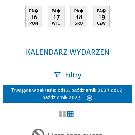
PA�
PA�
PA�
PA�
16
17
18
19
PON
WTO
ŚRO
CZW
KALENDARZ WYDARZEŃ
Filtry
Trwające w zakresie:
od 12. październik 2023 do 12.
Szukana fraza
październik 2023
Usuń
ten
filtr
Kategoria