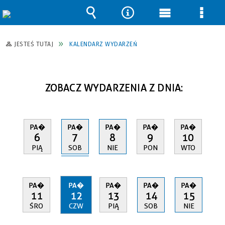
Wyszukiwarka
Narzędzia
Menu
Men
główne
szcz
JESTEŚ TUTAJ
KALENDARZ WYDARZEŃ
ZOBACZ WYDARZENIA Z DNIA:
PA�
PA�
PA�
PA�
PA�
7
6
8
9
10
SOB
PIĄ
NIE
PON
WTO
PA�
PA�
PA�
PA�
PA�
11
12
13
14
15
ŚRO
CZW
PIĄ
SOB
NIE