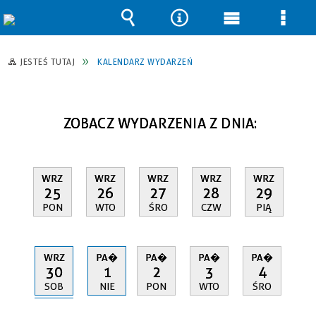
Wyszukiwarka
Narzędzia
Menu
Men
główne
szcz
JESTEŚ TUTAJ
KALENDARZ WYDARZEŃ
ZOBACZ WYDARZENIA Z DNIA:
WRZ
WRZ
WRZ
WRZ
WRZ
25
26
27
28
29
PON
WTO
ŚRO
CZW
PIĄ
WRZ
PA�
PA�
PA�
PA�
30
1
2
3
4
SOB
NIE
PON
WTO
ŚRO