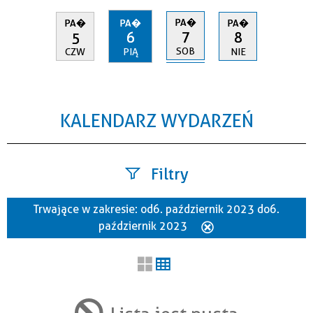
PA�
PA�
PA�
PA�
7
5
6
8
SOB
CZW
PIĄ
NIE
KALENDARZ WYDARZEŃ
Filtry
Trwające w zakresie:
od 6. październik 2023 do 6.
Szukana fraza
październik 2023
Usuń
ten
filtr
Kategoria